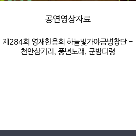
공연영상자료
제284회 영재한음회 하늘빛가야금병창단 -
천안삼거리, 풍년노래, 군밤타령