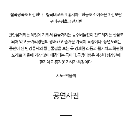
칠곡장곡초 6 김하나 칠곡대교초 4 홍지아 하동초 4 이소윤 3 김보람
구미구평초 3 전서빈
천안삼거리는 제멋에 겨워서 흔들거리는 능수버들같이 간드러지는 선율로
되어 있고 굿거리장단의 경쾌하고 즐거운 가락이 특징이다. 풍년노래는
풍년이 된 만경들녁의 황금물결을 보는 듯 경쾌한 리듬과 활기차고 화평한
노래로 가을에 가장 많이 애창되는 곡이다.군밤타령은 자진타령장단에
활기차고 흥겨운 가사가 특징이다.
지도-박윤희
공연사진