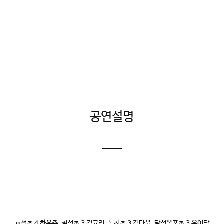
공연설명
효성초 4 하유주 칠성초 3 김규리 동천초 3 김다윤 달성옥포초 3 유이담