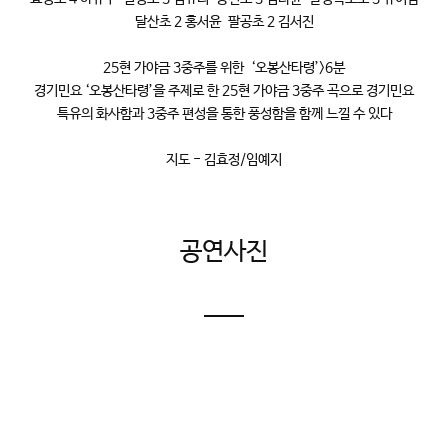
달산초 2 홍서윤 팔공초 2 김서진
25현 가야금 3중주를 위한 ‘오봉산타령’>6분
경기민요 ‘오봉산타령’을 주제로 한 25현 가야금 3중주 곡으로 경기민요
특유의 화사함과 3중주 편성을 통한 풍성함을 함께 느낄 수 있다
지도 - 김효정/임예지
공연사진