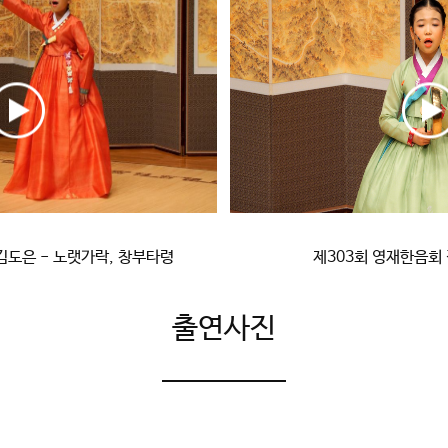
김도은 - 노랫가락, 창부타령
제303회 영재한음회 
출연사진