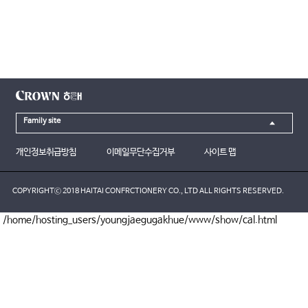
Family site
개인정보취급방침
이메일무단수집거부
사이트 맵
COPYRIGHTⓒ 2018 HAITAI CONFRCTIONERY CO., LTD ALL RIGHTS RESERVED.
/home/hosting_users/youngjaegugakhue/www/show/cal.html