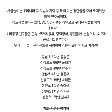
사물놀이는 우리나라 각 지방의 가락 중 특색 있는 장단들을 모아 무대화한
타악 연주곡이다.
삼도사물놀이는 호남, 영남, 경기충청 장단으로 구성된 사물놀이의
대표작이다.
소리풍경 친구들은 군령, 굿거리풍류, 덩덕궁이, 쌍진풀이, 별달거리, 휘모리
(짝쇠)로 연주한다.
우리 아이들이 우리문화를 사랑하며 가슴 따뜻한 인재로 자라길!
강남초 5학년 윤성준
신상도초 5학년 국해린
신상도초 4학년 박주아
영본초 4학년 윤동우
신상도초 3학년 박태균
봉천초 1학년 송아윤
상현초 1학년 신지우
상현초 1학년 김지효
지도선생님-박경아